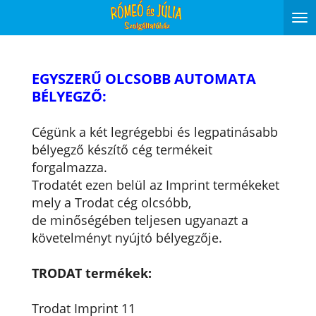
Tog
nav
EGYSZERŰ OLCSOBB AUTOMATA
BÉLYEGZŐ:
Cégünk a két legrégebbi és legpatinásabb
bélyegző készítő cég termékeit
forgalmazza.
Trodatét ezen belül az Imprint termékeket
mely a Trodat cég olcsóbb,
de minőségében teljesen ugyanazt a
követelményt nyújtó bélyegzője.
TRODAT termékek:
Trodat Imprint 11