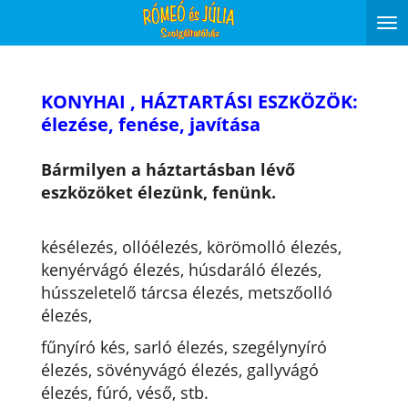
Tog
nav
KONYHAI , HÁZTARTÁSI ESZKÖZÖK:
élezése, fenése, javítása
Bármilyen a háztartásban lévő
eszközöket élezünk, fenünk.
késélezés, ollóélezés, körömolló élezés,
kenyérvágó élezés, húsdaráló élezés,
hússzeletelő tárcsa élezés, metszőolló
élezés,
fűnyíró kés, sarló élezés, szegélynyíró
élezés, sövényvágó élezés, gallyvágó
élezés, fúró, véső, stb.